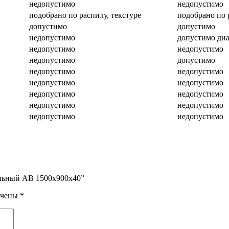
недопустимо
недопустимо
подобрано по распилу, текстуре
подобрано по 
допустимо
допустимо
недопустимо
допустимо диа
недопустимо
недопустимо
недопустимо
допустимо
недопустимо
недопустимо
недопустимо
недопустимо
недопустимо
недопустимо
недопустимо
недопустимо
недопустимо
недопустимо
ельный АВ 1500х900х40”
ечены
*