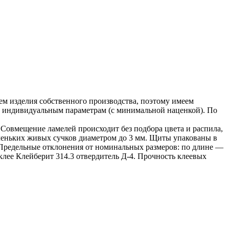
м изделия собственного производства, поэтому имеем
по индивидуальным параметрам (с минимальной наценкой). По
Совмещение ламелей происходит без подбора цвета и распила,
аленьких живых сучков диаметром до 3 мм. Щиты упакованы в
 Предельные отклонения от номинальных размеров: по длине —
клее Клейберит 314.3 отвердитель Д-4. Прочность клеевых