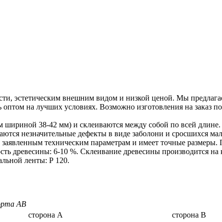
сти, эстетическим внешним видом и низкой ценой. Мы предлагае
ь оптом на лучших условиях. Возможно изготовления на заказ 
 шириной 38-42 мм) и склеиваются между собой по всей длине. 
ускаются незначительные дефекты в виде заболони и сросшихся м
т заявленным техническим параметрам и имеет точные размеры.
сть древесины: 6-10 %. Склеивание древесины производится на 
льной ленты: Р 120.
сорта AB
сторона А
сторона В