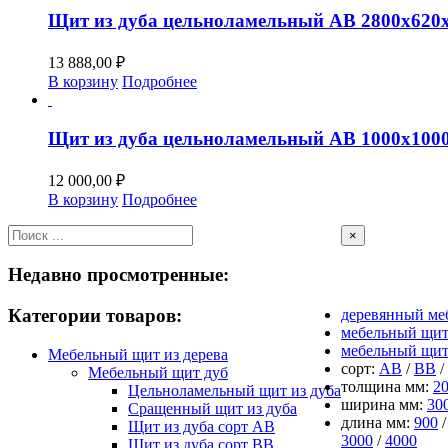
Щит из дуба цельноламельный АВ 2800х620
13 888,00
₽
В корзину
Подробнее
Щит из дуба цельноламельный АВ 1000х100
12 000,00
₽
В корзину
Подробнее
Close
×
product
quick
Недавно просмотренные:
все щиты
view
Категории товаров:
деревянный ме
мебельный щит
мебельный щи
Мебельный щит из дерева
сорт:
АВ
/
ВВ
/
Мебельный щит дуб
толщина мм:
2
Цельноламельный щит из дуба
ширина мм:
30
Сращенный щит из дуба
длина мм:
900
Щит из дуба сорт АВ
3000
/
4000
Щит из дуба сорт BB