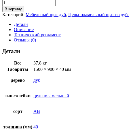
Количество
товара
В корзину
Щит
Категорий:
Мебельный щит дуб
,
Цельноламельный щит из дуб
из
дуба
Детали
цельноламельный
Описание
АВ
Технический регламент
1500х900х40
Отзывы (0)
Детали
Вес
37,8 кг
Габариты
1500 × 900 × 40 мм
дерево
дуб
тип склейки
цельноламельный
сорт
AB
толщина (мм)
40