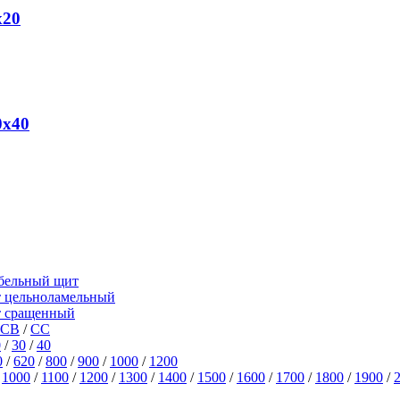
х20
0х40
бельный щит
 цельноламельный
т сращенный
СВ
/
СС
0
/
30
/
40
0
/
620
/
800
/
900
/
1000
/
1200
/
1000
/
1100
/
1200
/
1300
/
1400
/
1500
/
1600
/
1700
/
1800
/
1900
/