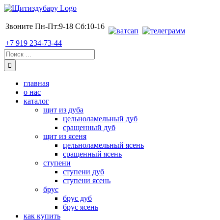
Skip
to
content
Звоните Пн-Пт:9-18 Сб:10-16
+7 919 234-73-44
Поиск:
главная
о нас
каталог
щит из дуба
цельноламельный дуб
сращенный дуб
щит из ясеня
цельноламельный ясень
сращенный ясень
ступени
ступени дуб
ступени ясень
брус
брус дуб
брус ясень
как купить