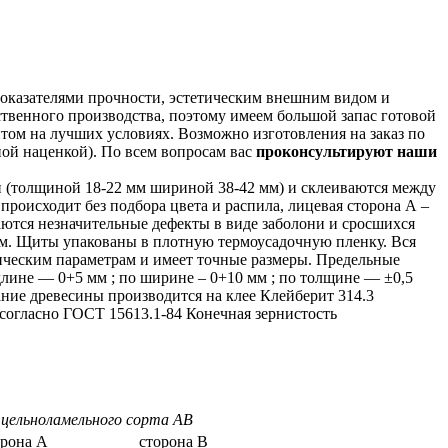
оказателями прочности, эстетическим внешним видом и
ственного производства, поэтому имеем большой запас готовой
том на лучших условиях. Возможно изготовления на заказ по
ой наценкой). По всем вопросам вас
проконсультируют наши
 (толщиной 18-22 мм шириной 38-42 мм) и склеиваются между
происходит без подбора цвета и распила, лицевая сторона А –
каются незначительные дефекты в виде заболони и сросшихся
мм. Щиты упакованы в плотную термоусадочную пленку. Вся
ическим параметрам и имеет точные размеры. Предельные
длине — 0+5 мм ; по ширине – 0+10 мм ; по толщине — ±0,5
ние древесины производится на клее Клейберит 314.3
согласно ГОСТ 15613.1-84 Конечная зернистость
 цельноламельного сорта AB
орона А
сторона В