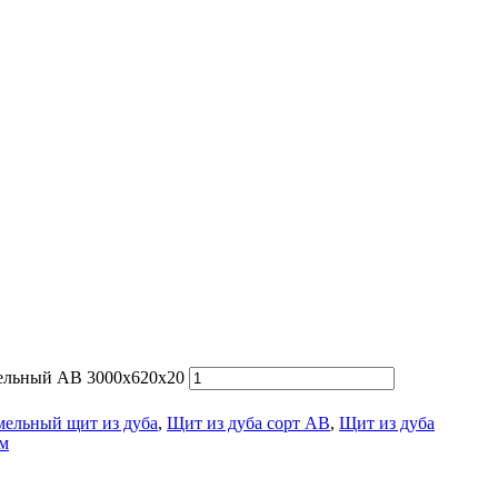
мельный АВ 3000х620х20
ельный щит из дуба
,
Щит из дуба сорт АВ
,
Щит из дуба
мм