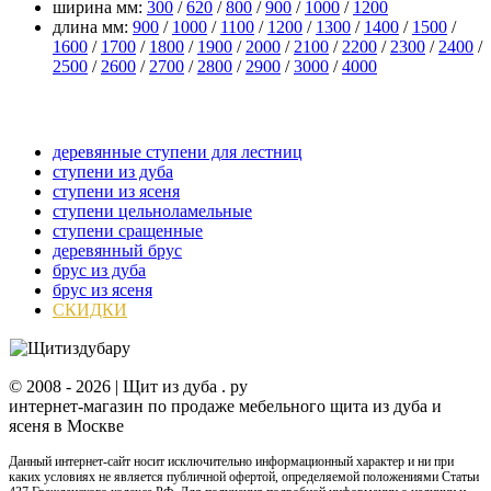
ширина мм:
300
/
620
/
800
/
900
/
1000
/
1200
длина мм:
900
/
1000
/
1100
/
1200
/
1300
/
1400
/
1500
/
1600
/
1700
/
1800
/
1900
/
2000
/
2100
/
2200
/
2300
/
2400
/
2500
/
2600
/
2700
/
2800
/
2900
/
3000
/
4000
прочее
деревянные ступени для лестниц
ступени из дуба
ступени из ясеня
ступени цельноламельные
ступени сращенные
деревянный брус
брус из дуба
брус из ясеня
СКИДКИ
© 2008 -
2026 | Щит из дуба . ру
интернет-магазин по продаже мебельного щита из дуба и
ясеня в Москве
Данный интернет-сайт носит исключительно информационный характер и ни при
каких условиях не является публичной офертой, определяемой положениями Статьи