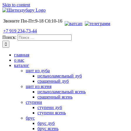
Skip to content
Звоните Пн-Пт:9-18 Сб:10-16
+7 919 234-73-44
Поиск:
главная
о нас
каталог
щит из дуба
цельноламельный дуб
сращенный дуб
щит из ясеня
цельноламельный ясень
сращенный ясень
ступени
ступени дуб
ступени ясень
брус
брус дуб
брус ясень