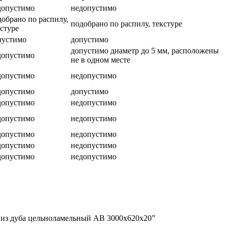
допустимо
недопустимо
добрано по распилу,
подобрано по распилу, текстуре
кстуре
пустимо
допустимо
допустимо диаметр до 5 мм, расположены
допустимо
не в одном месте
допустимо
недопустимо
допустимо
допустимо
допустимо
недопустимо
допустимо
недопустимо
допустимо
недопустимо
допустимо
недопустимо
допустимо
недопустимо
т из дуба цельноламельный АВ 3000х620х20”