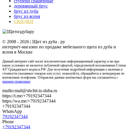
ступени сращенные
деревянный брус
брус из дуба
брус из ясеня
СКИДКИ
© 2008 -
2026 | Щит из дуба . ру
интернет-магазин по продаже мебельного щита из дуба и
ясеня в Москве
Данный интернет-сайт носит исключительно информационный характер и ни при
каких условиях не является публичной офертой, определяемой положениями Статьи
437 Гражданского кодекса РФ. Для получения подробной информации о наличии и
стоимости указанных товаров или услуг, пожалуйста, обращайтесь к менеджерам по
контактным телефонам. Отправляя данные контактных форм вы соглашаетесь с
нашими правилами
mailto:mail@shchit-iz-duba.ru
https://t.me/+79192347344
https://wa.me/+79192347344
+79192347344
WhatsApp
79192347344
Phone
+79192347344