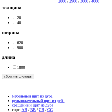
2800
/
2900
/
3000
/
4000
толщина
20
40
ширина
620
900
длина
1800
сбросить фильтры
щит из дуба
мебельный щит из дуба
цельноламельный щит из дуба
сращенный щит из дуба
сорт:
АВ
/
ВВ
/
СВ
/
СС