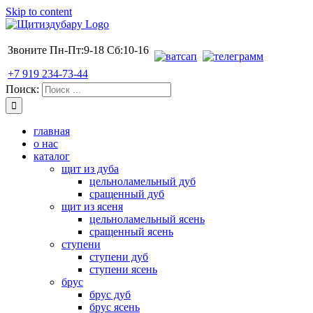
Skip to content
Звоните Пн-Пт:9-18 Сб:10-16
+7 919 234-73-44
Поиск:
главная
о нас
каталог
щит из дуба
цельноламельный дуб
сращенный дуб
щит из ясеня
цельноламельный ясень
сращенный ясень
ступени
ступени дуб
ступени ясень
брус
брус дуб
брус ясень