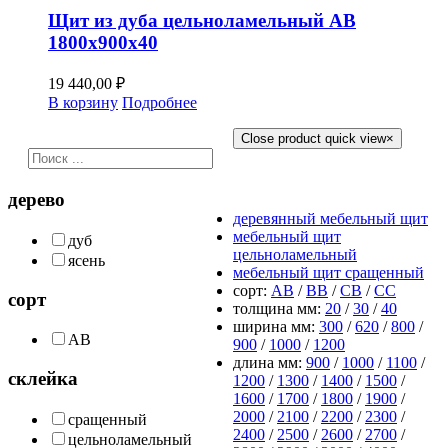
Щит из дуба цельноламельный АВ
1800х900х40
19 440,00
₽
В корзину
Подробнее
Close product quick view
×
все щиты
дерево
деревянный мебельный щит
мебельный щит
дуб
цельноламельный
ясень
мебельный щит сращенный
сорт:
АВ
/
ВВ
/
СВ
/
СС
сорт
толщина мм:
20
/
30
/
40
ширина мм:
300
/
620
/
800
/
AB
900
/
1000
/
1200
длина мм:
900
/
1000
/
1100
/
склейка
1200
/
1300
/
1400
/
1500
/
1600
/
1700
/
1800
/
1900
/
2000
/
2100
/
2200
/
2300
/
сращенный
2400
/
2500
/
2600
/
2700
/
цельноламельный