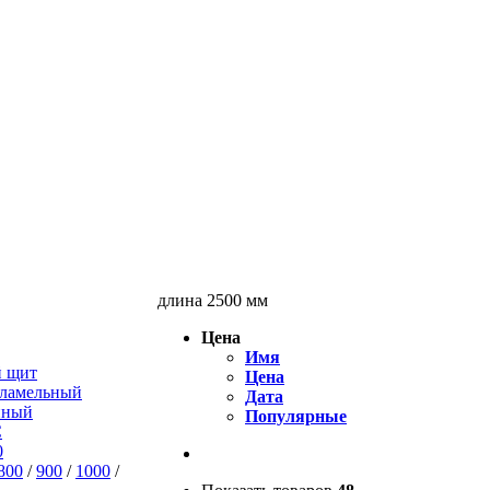
длина 2500 мм
Цена
Имя
й щит
Цена
оламельный
Дата
нный
Популярные
С
0
800
/
900
/
1000
/