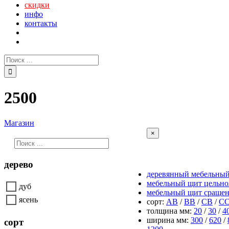
скидки
инфо
контакты
Поиск:
2500
Магазин
Close
×
product
quick
все щиты
view
дерево
деревянный мебельны
мебельный щит цельн
дуб
мебельный щит сраще
ясень
сорт:
АВ
/
ВВ
/
СВ
/
С
толщина мм:
20
/
30
/
4
ширина мм:
300
/
620
/
сорт