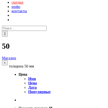
скидки
инфо
контакты
Поиск:
50
Магазин
Close
×
толщина 50 мм
product
quick
все
view
Цена
Имя
Цена
Дата
Популярные