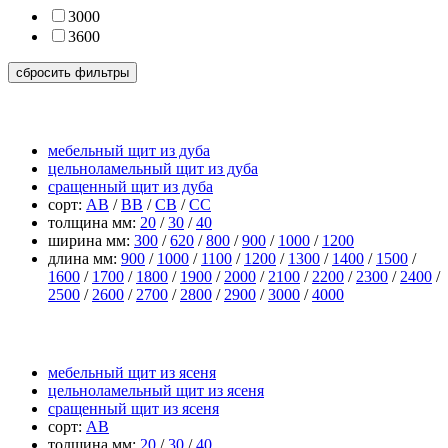
3000
3600
сбросить фильтры
щит из дуба
мебельный щит из дуба
цельноламельный щит из дуба
сращенный щит из дуба
сорт:
АВ
/
ВВ
/
СВ
/
СС
толщина мм:
20
/
30
/
40
ширина мм:
300
/
620
/
800
/
900
/
1000
/
1200
длина мм:
900
/
1000
/
1100
/
1200
/
1300
/
1400
/
1500
/
1600
/
1700
/
1800
/
1900
/
2000
/
2100
/
2200
/
2300
/
2400
/
2500
/
2600
/
2700
/
2800
/
2900
/
3000
/
4000
щит из ясеня
мебельный щит из ясеня
цельноламельный щит из ясеня
сращенный щит из ясеня
сорт:
АВ
толщина мм:
20
/
30
/
40