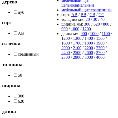
мебельный щит
дерево
цельноламельный
мебельный щит сращенный
дуб
сорт:
АВ
/
ВВ
/
СВ
/
СС
толщина мм:
20
/
30
/
40
сорт
ширина мм:
300
/
620
/
800
/
900
/
1000
/
1200
AB
длина мм:
900
/
1000
/
1100
/
1200
/
1300
/
1400
/
1500
/
склейка
1600
/
1700
/
1800
/
1900
/
2000
/
2100
/
2200
/
2300
/
2400
/
2500
/
2600
/
2700
/
сращенный
2800
/
2900
/
3000
/
4000
толщина
50
ширина
300
620
длина