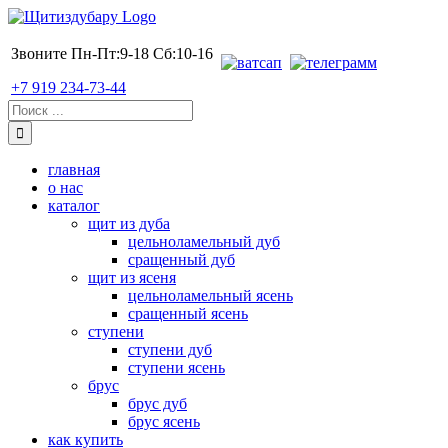
Skip
to
content
Звоните Пн-Пт:9-18 Сб:10-16
+7 919 234-73-44
Поиск:
главная
о нас
каталог
щит из дуба
цельноламельный дуб
сращенный дуб
щит из ясеня
цельноламельный ясень
сращенный ясень
ступени
ступени дуб
ступени ясень
брус
брус дуб
брус ясень
как купить