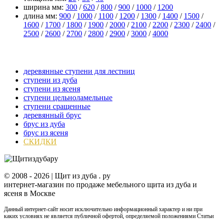
ширина мм:
300
/
620
/
800
/
900
/
1000
/
1200
длина мм:
900
/
1000
/
1100
/
1200
/
1300
/
1400
/
1500
/
1600
/
1700
/
1800
/
1900
/
2000
/
2100
/
2200
/
2300
/
2400
/
2500
/
2600
/
2700
/
2800
/
2900
/
3000
/
4000
прочее
деревянные ступени для лестниц
ступени из дуба
ступени из ясеня
ступени цельноламельные
ступени сращенные
деревянный брус
брус из дуба
брус из ясеня
СКИДКИ
© 2008 -
2026 | Щит из дуба . ру
интернет-магазин по продаже мебельного щита из дуба и
ясеня в Москве
Данный интернет-сайт носит исключительно информационный характер и ни при
каких условиях не является публичной офертой, определяемой положениями Статьи