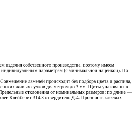
м изделия собственного производства, поэтому имеем
по индивидуальным параметрам (с минимальной наценкой). По
Совмещение ламелей происходит без подбора цвета и распила,
аленьких живых сучков диаметром до 3 мм. Щиты упакованы в
 Предельные отклонения от номинальных размеров: по длине —
клее Клейберит 314.3 отвердитель Д-4. Прочность клеевых