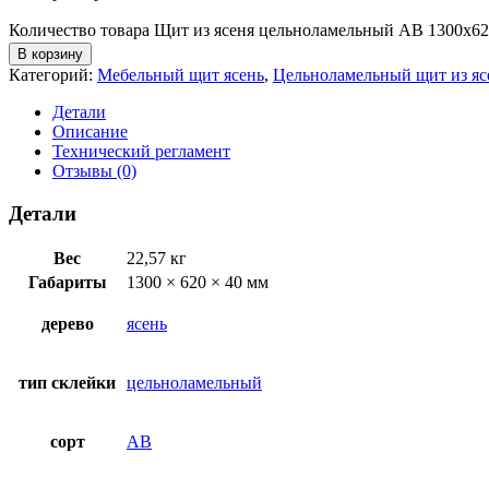
Количество товара Щит из ясеня цельноламельный АВ 1300х6
В корзину
Категорий:
Мебельный щит ясень
,
Цельноламельный щит из яс
Детали
Описание
Технический регламент
Отзывы (0)
Детали
Вес
22,57 кг
Габариты
1300 × 620 × 40 мм
дерево
ясень
тип склейки
цельноламельный
сорт
AB