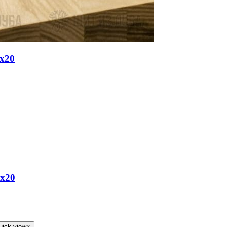
х20
х20
uick view
×