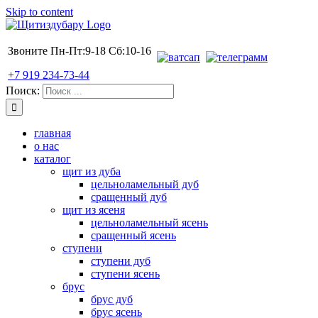
Skip to content
Звоните Пн-Пт:9-18 Сб:10-16
+7 919 234-73-44
Поиск:
главная
о нас
каталог
щит из дуба
цельноламельный дуб
сращенный дуб
щит из ясеня
цельноламельный ясень
сращенный ясень
ступени
ступени дуб
ступени ясень
брус
брус дуб
брус ясень