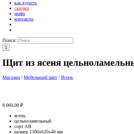
как купить
скидки
инфо
контакты
Поиск:
Щит из ясеня цельноламельн
Магазин
/
Мебельный щит
/
Ясень
8 060,00
₽
ясень
цельноламельный
сорт АВ
размер 1300х620х40 мм