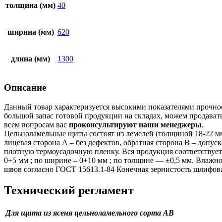
толщина (мм)
40
ширина (мм)
620
длина (мм)
1300
Описание
Данный товар характеризуется высокими показателями прочно
большой запас готовой продукции на складах, можем продават
всем вопросам вас
проконсультируют наши менеджеры
.
Цельноламельные щиты состоят из лемелей (толщиной 18-22 мм
лицевая сторона А – без дефектов, обратная сторона В – доп
плотную термоусадочную пленку. Вся продукция соответствуе
0+5 мм ; по ширине – 0+10 мм ; по толщине — ±0,5 мм. Влажно
швов согласно ГОСТ 15613.1-84 Конечная зернистость шлифова
Технический регламент
Для щита из ясеня цельноламельного сорта AB